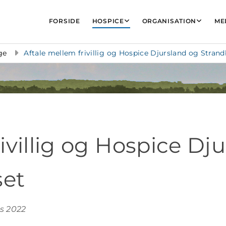
FORSIDE
HOSPICE
ORGANISATION
ME
ge
Aftale mellem frivillig og Hospice Djursland og Stran
ivillig og Hospice Dj
set
ts 2022