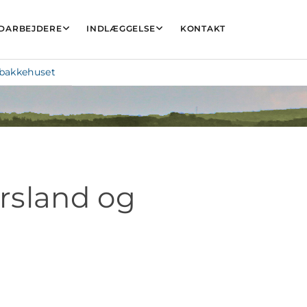
DARBEJDERE
INDLÆGGELSE
KONTAKT
dbakkehuset
ursland og