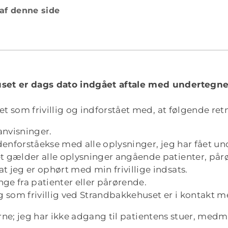
 af denne side
set er dags dato indgået aftale med undertegn
t som frivillig og indforstået med, at følgende retni
anvisninger.
denforståekse med alle oplysninger, jeg har fået un
 gælder alle oplysninger angående patienter, pårør
 jeg er ophørt med min frivillige indsats.
ge fra patienter eller pårørende.
g som frivillig ved Strandbakkehuset er i kontakt m
terne; jeg har ikke adgang til patientens stuer, med