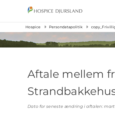
Gå til indhold
Hospice
Persondatapolitik
copy_Frivilli
Aftale mellem fr
Strandbakkehu
Dato for seneste ændring i aftalen: mar