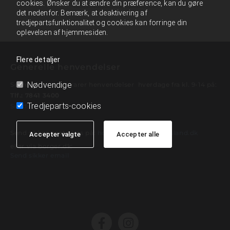
cookies. Ønsker du at ændre din præference, kan du gøre
det nedenfor. Bemærk, at deaktivering af
tredjepartsfunktionalitet og cookies kan forringe din
oplevelsen af hjemmesiden.
Flere detaljer
Generelle henvendelser
Nødvendige
Sekretærerne besvarer henvendelser hverdage fra kl. 9-14 på:
Tlf.:
7841 3400
Tredjeparts-cookies
Send email
Send sikker post til os på:
hospice@hospicedjursland.dk
Accepter valgte
Accepter alle
eller via borger.dk:
Send sikker email