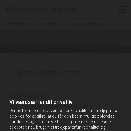
Gå til indhold
Organisation
Frivillige
Log på vagtskema
Log på vagtskema
Vagtskema
Vi værdsætter dit privatliv
For frivillige på Hospice Djursland
Denne hjemmeside anvender funktionalitet fra tredjepart og
Log på vagtskema

cookies for at sikre, at du får den bedst mulige oplevelse,
når du besøger siden. Ved at bruge denne hjemmeside
accepterer du brugen af tredjepartsfunktionalitet og