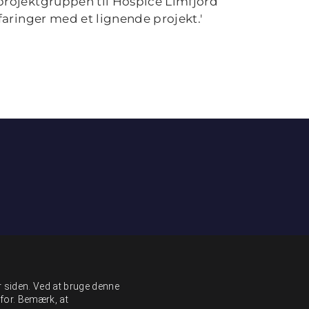
projektgruppen til Hospice Limfjord
faringer med et lignende projekt.'
r siden. Ved at bruge denne
for. Bemærk, at