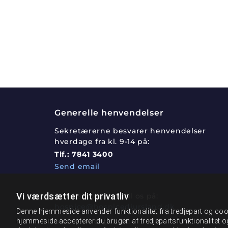
Generelle henvendelser
Sekretærerne besvarer henvendelser
hverdage fra kl. 9-14 på:
Tlf.:
7841 3400
Send email
Vi værdsætter dit privatliv
Send sikker post til os på:
hospice@hospicedjursland.dk
Denne hjemmeside anvender funktionalitet fra tredjepart og cook
hjemmeside accepterer du brugen af tredjepartsfunktionalitet o
eller via borger.dk: