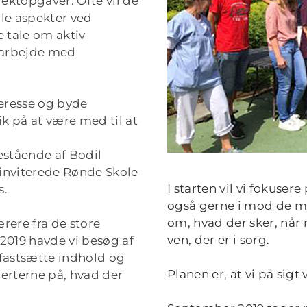
jektopgaver. Ofte vil de
lle aspekter ved
e tale om aktiv
t arbejde med
eresse og byde
k på at være med til at
estående af Bodil
inviterede Rønde Skole
I starten vil vi fokuser
s.
også gerne i mod de mi
om, hvad der sker, når
rere fra de store
ven, der er i sorg.
 2019 havde vi besøg af
 fastsætte indhold og
Planen er, at vi på sigt 
perterne på, hvad der