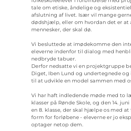
folkeskoleelever i forbindelse med pro
tale om etiske, åndelige og eksistentie
afslutning af livet. Især vil mange gern
dødshjælp, eller om hvordan det er a
mennesker, der skal dø.
Vi besluttede at imødekomme den int
eleverne indenfor til dialog med henbli
nedbryde tabuer.
Derfor nedsatte vi en projektgruppe b
Diget, Iben Lund og undertegnede og 
til at udvikle en model sammen med o
Vi har haft indledende møde med to læ
klasser på Rønde Skole, og den 14. juni
en 8. klasse, der skal hjælpe os med at
form for forløbene - eleverne er jo eks
optager netop dem.