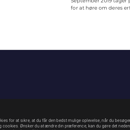
September 2019 tager 
for at høre om deres er
ies for at sikre, at du får den bedst mulige oplevelse, når du besøge
g cookies. Ønsker du at ændre din præference, kan du gøre det neden