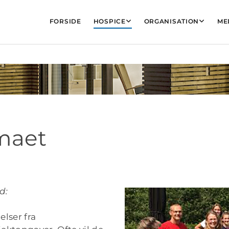
FORSIDE
HOSPICE
ORGANISATION
ME
maet
d:
lser fra