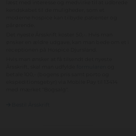
læst med interesse og medvirke til at udbrede
kendskabet til de muligheder, som et
moderne hospice kan tilbyde patienter og
pårørende.
Det nyeste Årsskrift koster 50,-. Hvis man
ønsker en ældre udgave, kan man bede om et i
receptionen på Hospice Djursland.
Hvis man ønsker at få tilsendt det nyeste
Årsskrift, skal man udfylde
formularen
og
betale 100,- (bogens pris samt porto og
ekspeditionsgebyr) via Mobile Pay til
13414
med mærket "
Bogsalg
".
Bestil Årsskrift
