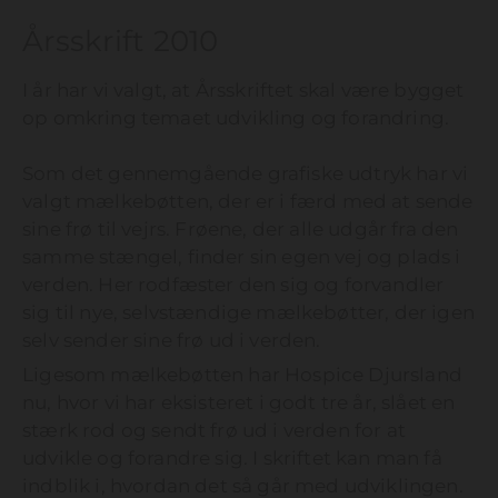
Årsskrift 2010
I år har vi valgt, at Årsskriftet skal være bygget
op omkring temaet udvikling og forandring.
Som det gennemgående grafiske udtryk har vi
valgt mælkebøtten, der er i færd med at sende
sine frø til vejrs. Frøene, der alle udgår fra den
samme stængel, finder sin egen vej og plads i
verden. Her rodfæster den sig og forvandler
sig til nye, selvstændige mælkebøtter, der igen
selv sender sine frø ud i verden.
Ligesom mælkebøtten har Hospice Djursland
nu, hvor vi har eksisteret i godt tre år, slået en
stærk rod og sendt frø ud i verden for at
udvikle og forandre sig. I skriftet kan man få
indblik i, hvordan det så går med udviklingen.