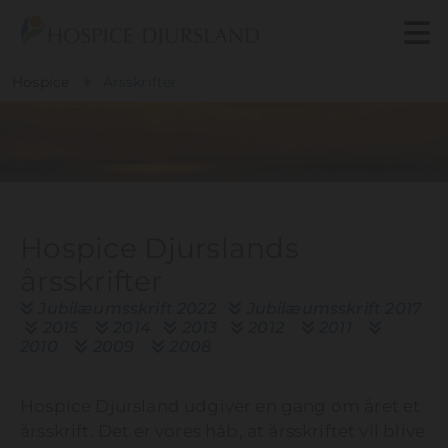
Gå til indhold
Hospice
Årsskrifter
Hospice Djurslands
årsskrifter
Jubilæumsskrift
2022
Jubilæumsskrift 2017


2015
2014
2013
2012
2011






2010
2009
2008


Hospice Djursland udgiver en gang om året et
årsskrift. Det er vores håb, at årsskriftet vil blive