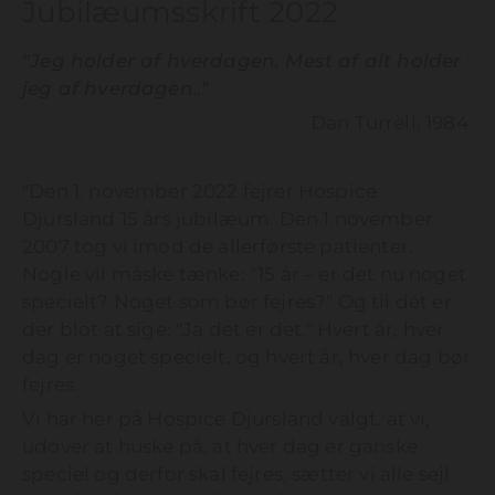
Jubilæumsskrift 2022
"Jeg holder af hverdagen. Mest af alt holder
jeg af hverdagen.."
Dan Turrèll, 1984
"Den 1. november 2022 fejrer Hospice
Djursland 15 års jubilæum. Den 1.november
2007 tog vi imod de allerførste patienter.
Nogle vil måske tænke: "15 år – er det nu noget
specielt? Noget som bør fejres?" Og til dét er
der blot at sige: "Ja det er det." Hvert år, hver
dag er noget specielt, og hvert år, hver dag bør
fejres.
Vi har her på Hospice Djursland valgt, at vi,
udover at huske på, at hver dag er ganske
speciel og derfor skal fejres, sætter vi alle sejl