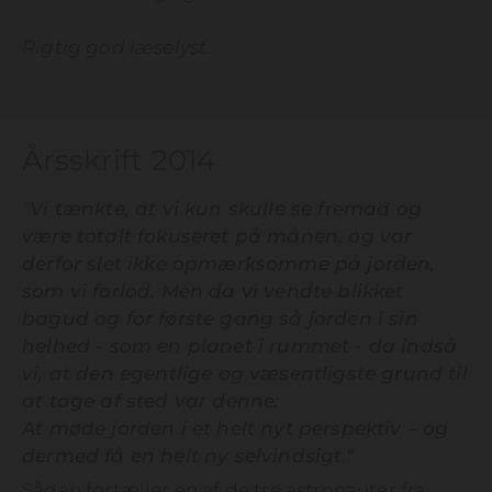
Rigtig god læselyst.
Årsskrift 2014
"Vi tænkte, at vi kun skulle se fremad og
være totalt fokuseret på månen, og var
derfor slet ikke opmærksomme på jorden,
som vi forlod. Men da vi vendte blikket
bagud og for første gang så jorden i sin
helhed - som en planet i rummet - da indså
vi, at den egentlige og væsentligste grund til
at tage af sted var denne:
At møde jorden i et helt nyt perspektiv – og
dermed få en helt ny selvindsigt."
Sådan fortæller en af de tre astronauter fra