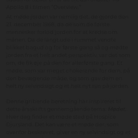
Apollo 8 i filmen ”Overview.”
At møde jorden var nemlig det, de gjorde den
21. december 1968, da de som de første
mennesker forlod jorden for at kredse om
månen. Da de langt ude i rummet vendte
blikket bagud og for første gang så og mødte
jorden fra et helt andet perspektiv, var det som
om, de fik øje på den for allerførste gang. Et
møde, som var meget chokerende for dem, på
den bevægende måde, og som gav dem en
helt ny selvindsigt og et helt nyt syn på jorden.
Denne gribende beretning har inspireret til
dette årsskrifts gennemgående tema:
Mødet.
Hver dag finder et møde sted på Hospice
Djursland. Det kan være et møde der, som
ovenfor beskrevet, giver en ny selvindsigt og et