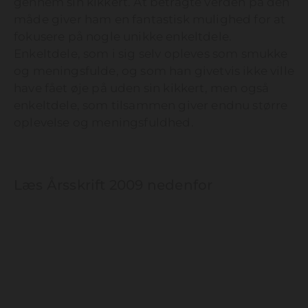
gennem sin kikkert. At betragte verden på den
måde giver ham en fantastisk mulighed for at
fokusere på nogle unikke enkeltdele.
Enkeltdele, som i sig selv opleves som smukke
og meningsfulde, og som han givetvis ikke ville
have fået øje på uden sin kikkert, men også
enkeltdele, som tilsammen giver endnu større
oplevelse og meningsfuldhed.
Læs Årsskrift 2009 nedenfor