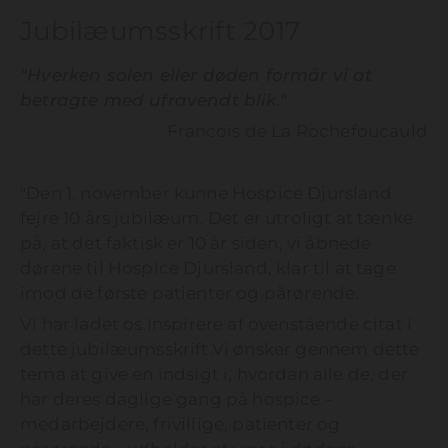
Jubilæumsskrift 2017
"Hverken solen eller døden formår vi at
betragte med ufravendt blik."
Francois de La Rochefoucauld
"Den 1. november kunne Hospice Djursland
fejre 10 års jubilæum. Det er utroligt at tænke
på, at det faktisk er 10 år siden, vi åbnede
dørene til Hospice Djursland, klar til at tage
imod de første patienter og pårørende.
Vi har ladet os inspirere af ovenstående citat i
dette jubilæumsskrift.Vi ønsker gennem dette
tema at give en indsigt i, hvordan alle de, der
har deres daglige gang på hospice -
medarbejdere, frivillige, patienter og