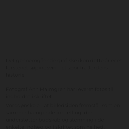
Det gennemgående grafiske ikon dette år er et
forstenet søpindsvin – et spor fra Jordens
historie.
Fotograf Ann Malmgren har leveret fotos til
indholdet i skriftet.
Vores ønske er, at billedsiden fremstår som en
sammenhængende fortælling, der
understøtter budskab og stemning i de
enkelte indlæg og i skriftet som helhed.