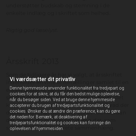
understøtter budskab og stemning i de
enkelte indlæg og i skriftet som helhed.
Rigtig god læselyst.
Årsskrift 2013
Som de tidligere år har vi valgt, at årsskriftet
Vi værdsætter dit privatliv
indeholder en vifte af fortællinger samlet til en
Denne hjemmeside anvender funktionalitet fra tredjepart og
enhed under et fælles tema. I år handler
cookies for at sikre, at du får den bedst mulige oplevelse,
skriftet om sansningens univers. Vi synes, det
når du besøger siden. Ved at bruge denne hjemmeside
kunne være interessant at undersøge, hvad der
accepterer du brugen af tredjepartsfunktionalitet og
cookies. Ønsker du at ændre din præference, kan du gøre
dukker frem, når der bliver åbnet for, hvordan
det nedenfor. Bemærk, at deaktivering af
der sanses, og hvilken betydning det, som
tredjepartsfunktionalitet og cookies kan forringe din
sanses, har i den konkrete sammenhæng.
oplevelsen af hjemmesiden.