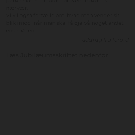
pårørende - udholder at være i dødens
nærvær.
Vi vil også fortælle om, hvad man vender sit
blik imod, når man skal få øje på noget andet
end døden."
- uddrag fra forord
Læs Jubilæumsskriftet nedenfor