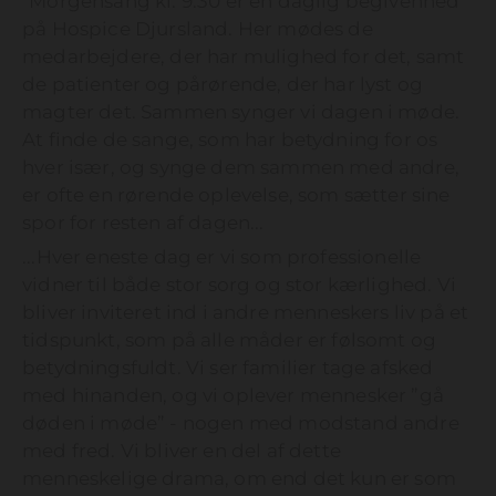
"Morgensang kl. 9.30 er en daglig begivenhed
på Hospice Djursland. Her mødes de
medarbejdere, der har mulighed for det, samt
de patienter og pårørende, der har lyst og
magter det. Sammen synger vi dagen i møde.
At finde de sange, som har betydning for os
hver især, og synge dem sammen med andre,
er ofte en rørende oplevelse, som sætter sine
spor for resten af dagen...
...Hver eneste dag er vi som professionelle
vidner til både stor sorg og stor kærlighed. Vi
bliver inviteret ind i andre menneskers liv på et
tidspunkt, som på alle måder er følsomt og
betydningsfuldt. Vi ser familier tage afsked
med hinanden, og vi oplever mennesker ”gå
døden i møde” - nogen med modstand andre
med fred. Vi bliver en del af dette
menneskelige drama, om end det kun er som