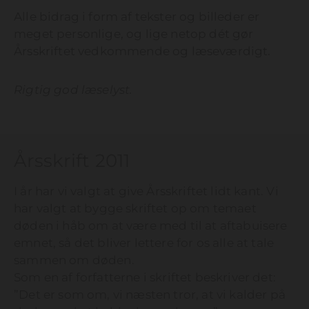
Alle bidrag i form af tekster og billeder er
meget personlige, og lige netop dét gør
Årsskriftet vedkommende og læseværdigt.
Rigtig god læselyst.
Årsskrift 2011
I år har vi valgt at give Årsskriftet lidt kant. Vi
har valgt at bygge skriftet op om temaet
døden i håb om at være med til at aftabuisere
emnet, så det bliver lettere for os alle at tale
sammen om døden.
Som en af forfatterne i skriftet beskriver det:
”Det er som om, vi næsten tror, at vi kalder på