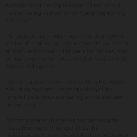
som kommer her, og man kan til enhver tid
henvende sig ved behov for hjælp, vejledning
eller støtte.
På hospice har vi ikke nogen fast døgnrytme
og kun få rutiner, og som nærmeste pårørende
er man velkommen til at være her alt det, man
vil, naturligvis efter aftale med den pårørende,
som er indlagt her.
Man er også velkommen til at benytte husets
tilbud og faciliteter samt at deltage i de
forskellige arrangementer og aktiviteter, der
foregår her.
Blandt andet er der fælles morgensang de
fleste hverdage. Vi synger oftest fra
Højskolesangbogen, men vi finder også sange