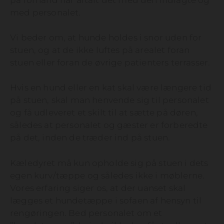
på forhånd har aftalt det med den indlagte og
med personalet.
Vi beder om, at hunde holdes i snor uden for
stuen, og at de ikke luftes på arealet foran
stuen eller foran de øvrige patienters terrasser.
Hvis en hund eller en kat skal være længere tid
på stuen, skal man henvende sig til personalet
og få udleveret et skilt til at sætte på døren,
således at personalet og gæster er forberedte
på det, inden de træder ind på stuen.
Kæledyret må kun opholde sig på stuen i dets
egen kurv/tæppe og således ikke i møblerne.
Vores erfaring siger os, at der uanset skal
lægges et hundetæppe i sofaen af hensyn til
rengøringen. Bed personalet om et