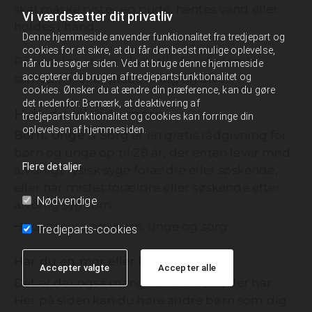
skal måske rystes en pude, hentes vand eller
Vi værdsætter dit privatliv
holdes i hånd.
Denne hjemmeside anvender funktionalitet fra tredjepart og
cookies for at sikre, at du får den bedst mulige oplevelse,
På hospice er der plads til uforpligtende
når du besøger siden. Ved at bruge denne hjemmeside
accepterer du brugen af tredjepartsfunktionalitet og
samvær. Her er plads til leg og alvor.
cookies. Ønsker du at ændre din præference, kan du gøre
det nedenfor. Bemærk, at deaktivering af
Hvis du vil vide mere
tredjepartsfunktionalitet og cookies kan forringe din
oplevelsen af hjemmesiden.
Børn, Unge & Sorg
er en gratis rådgivning for
børn og unge op til 28 år, der enten lever med
Flere detaljer
alvorligt fysisk syge forældre eller søskende,
eller har mistet forældre eller søskende efter
Nødvendige
alvorlig sygdom.
Læs mere om børn, unge og sorg

Tredjeparts-cookies
Har du en mor eller far der er syg?
Accepter valgte
Accepter alle
Det er der også mange andre børn, der har.
Her på siden kan du høre andre børn som dig