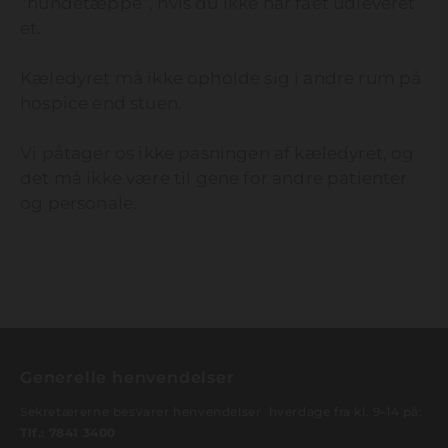
”hundetæppe”, hvis du ikke har fået udleveret
et.
Kæledyret må ikke opholde sig i andre rum på
hospice end stuen.
Vi påtager os ikke pasningen af kæledyret, og
det må ikke være til gene for andre patienter
og personale.
Generelle henvendelser
Sekretærerne besvarer henvendelser hverdage fra kl. 9-14 på:
Tlf.:
7841 3400