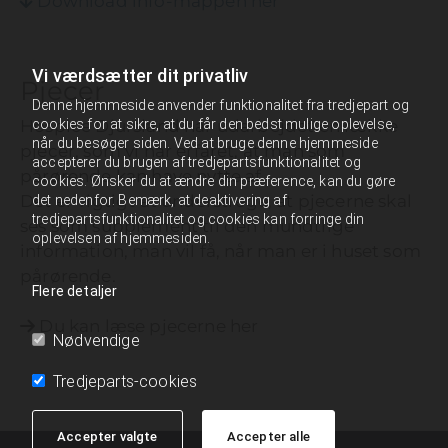
Download info-mappen her

Vi værdsætter dit privatliv
Pjecer
Denne hjemmeside anvender funktionalitet fra tredjepart og
cookies for at sikre, at du får den bedst mulige oplevelse,
Hospice Djursland har udarbejdet en række
når du besøger siden. Ved at bruge denne hjemmeside
pjecer, som vi har erfaret, at man som
accepterer du brugen af tredjepartsfunktionalitet og
pårørende kan have nytte af.
cookies. Ønsker du at ændre din præference, kan du gøre
Det er vigtigt at understrege, at pjecerne skal
det nedenfor. Bemærk, at deaktivering af
tredjepartsfunktionalitet og cookies kan forringe din
ses som supplement til den mundtlige
oplevelsen af hjemmesiden.
information, man vil få, når man er i huset som
pårørende.
Flere detaljer
Du kan læse pjecerne her

Nødvendige
Tredjeparts-cookies
Accepter valgte
Accepter alle