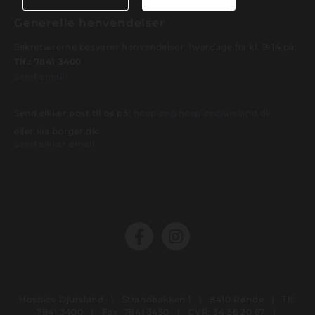
Generelle henvendelser
Sekretærerne besvarer henvendelser hverdage fra kl. 9-14 på:
Tlf.:
7841 3400
Send email
Send sikker post til os på:
hospice@hospicedjursland.dk
eller via borger.dk:
Send sikker email
Hospice Djursland | Strandbakken 1 | 8410 Rønde | Tlf.
7841 3400
| Fax. 7841 3450 | CVR: 34 56 20 67 |