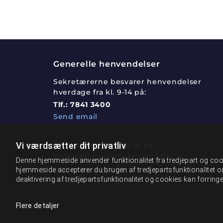
Generelle henvendelser
Sekretærerne besvarer henvendelser
hverdage fra kl. 9-14 på:
Tlf.:
7841 3400
Send email
Vi værdsætter dit privatliv
Send sikker post til os på:
hospice@hospicedjursland.dk
Denne hjemmeside anvender funktionalitet fra tredjepart og cook
hjemmeside accepterer du brugen af tredjepartsfunktionalitet o
eller via borger.dk:
deaktivering af tredjepartsfunktionalitet og cookies kan forrin
Send sikker email
Flere detaljer