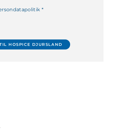
rsondatapolitik *
2026 åbner 1.