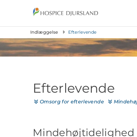
Gå til indhold
Indlæggelse
Efterlevende
Efterlevende
Omsorg for efterlevende
Mindehøj


Mindehøjtidelighed