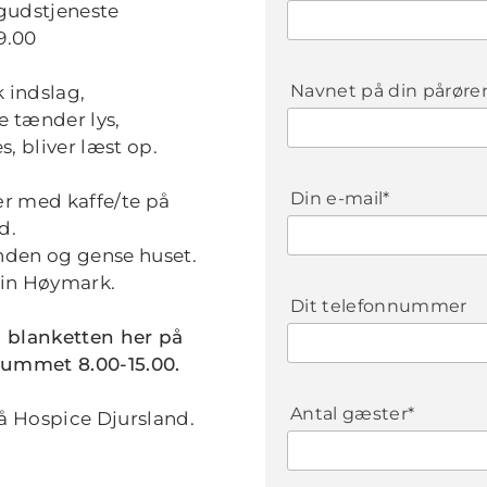
gudstjeneste
19.00
Navnet på din pårøre
k indslag,
e tænder lys,
 bliver læst op.
Din e-mail*
ær med kaffe/te på
d.
anden og gense huset.
lin Høymark.
Dit telefonnummer
a blanketten her på
rummet 8.00-15.00.
Antal gæster*
å Hospice Djursland.