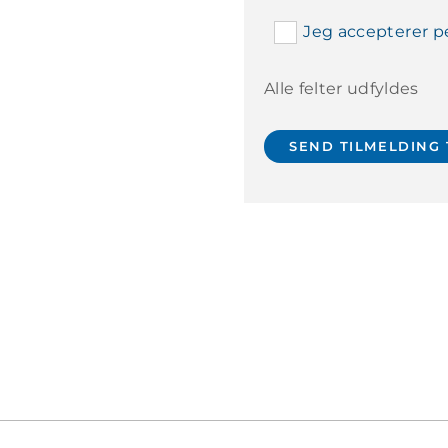
Jeg accepterer pe
Alle felter udfyldes
højtidelighed den 3. marts 
 siden.