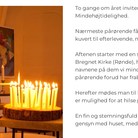
To gange om året invitere
Mindehøjtidelighed.
Nærmeste pårørende får
kuvert til efterlevende,
Aftenen starter med en
Bregnet Kirke (Rønde), h
navnene på dem vi mind
pårørende forud har frab
Herefter mødes man til 
er mulighed for at hils
En fin og stemningsful
gensyn med huset, medar