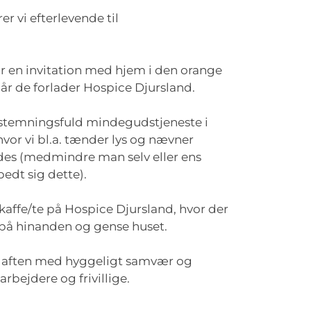
r vi efterlevende til
 en invitation med hjem i den orange
 når de forlader Hospice Djursland.
 stemningsfuld mindegudstjeneste i
vor vi bl.a. tænder lys og nævner
es (medmindre man selv eller ens
edt sig dette).
kaffe/te på Hospice Djursland, hvor der
e på hinanden og gense huset.
d aften med hyggeligt samvær og
bejdere og frivillige.